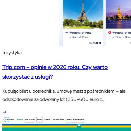
turystyka
Trip.com – opinie w 2026 roku. Czy warto
skorzystać z usługi?
Kupując bilet u pośrednika, umowę masz z pośrednikiem — ale
odszkodowanie za odwołany lot (250–600 euro z
rozporządzenia WE 261/2004) egzekwujesz u przewoźnika.
→
Wyjaśniamy, kto za co odpowiada, skąd biorą się dopłaty na
recepcji i co sprawdzić przed kliknięciem „rezerwuj".