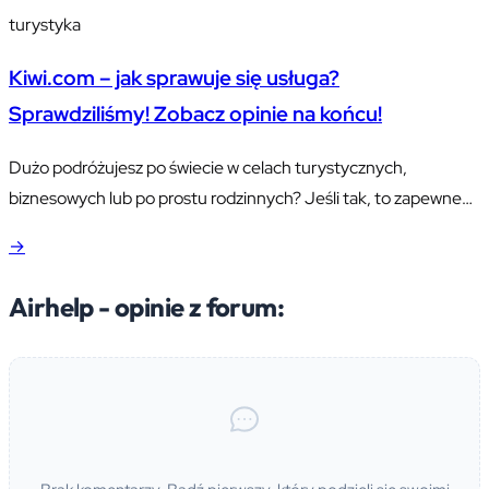
turystyka
Kiwi.com – jak sprawuje się usługa?
Sprawdziliśmy! Zobacz opinie na końcu!
Dużo podróżujesz po świecie w celach turystycznych,
biznesowych lub po prostu rodzinnych? Jeśli tak, to zapewne
nie raz przytrafiło Ci się już zmarnować mnóstwo czasu na
→
rezerwację biletów u różnych przewoźników.
Airhelp - opinie z forum: