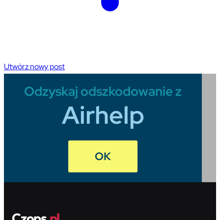
Utwórz nowy post
X
Odzyskaj odszkodowanie z
Airhelp
OK
Czops
.pl