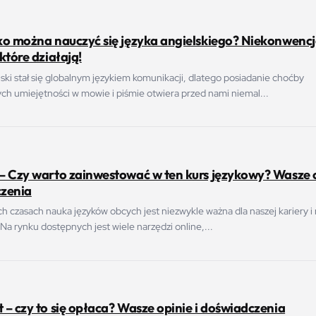
ko można nauczyć się języka angielskiego? Niekonwenc
które działają!
ski stał się globalnym językiem komunikacji, dlatego posiadanie choćby
h umiejętności w mowie i piśmie otwiera przed nami niemal...
– Czy warto zainwestować w ten kurs językowy? Wasze o
zenia
ch czasach nauka języków obcych jest niezwykle ważna dla naszej kariery i
Na rynku dostępnych jest wiele narzędzi online,...
– czy to się opłaca? Wasze opinie i doświadczenia