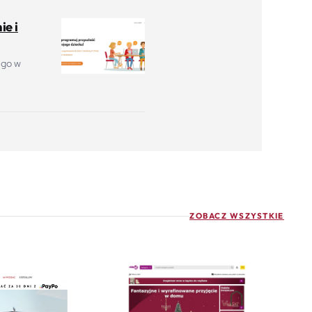
ie i
 go w
ZOBACZ WSZYSTKIE