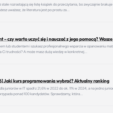
stale rozrastającą się listę książek do przeczytania, bo zwyczajnie brakuje
esz uważasz, że literatura jest po prostu za...
 – czy warto uczyć się i nauczać z jego pomocą? Wasze
iem lub studentem i szukasz profesjonalnego wsparcia w opanowaniu mate
ia Ci trudności? A może masz dużą wiedzę w konkretnej...
26] Jaki kurs programowania wybrać? Aktualny ranking
 dla juniorów w IT spadł z 21,6% w 2022 do ok. 11% w 2024, a na jedno junio
przypada ponad 100 kandydatów. Sprawdzamy, która...