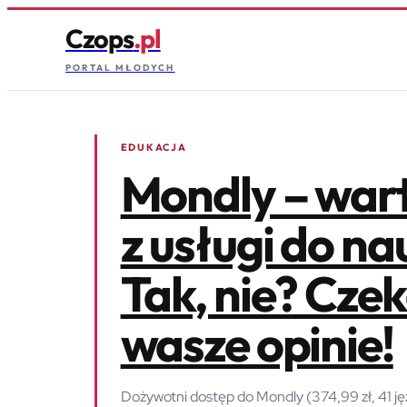
Czops
.pl
PORTAL MŁODYCH
EDUKACJA
Mondly – wart
z usługi do na
Tak, nie? Cze
wasze opinie!
Dożywotni dostęp do Mondly (374,99 zł, 41 jęz