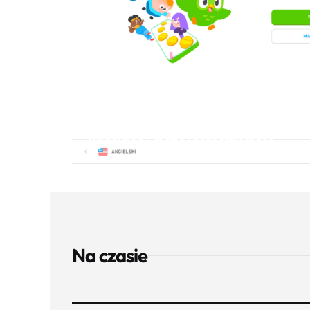
EDUKACJA
Dlaczego naszym zdanie
nie jest najlepszą apką do
języka (jako główna)?...
Na czasie