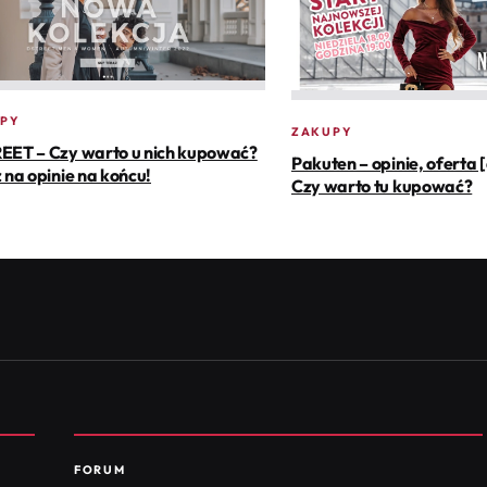
PY
ZAKUPY
EET – Czy warto u nich kupować?
Pakuten – opinie, oferta 
 na opinie na końcu!
Czy warto tu kupować?
FORUM