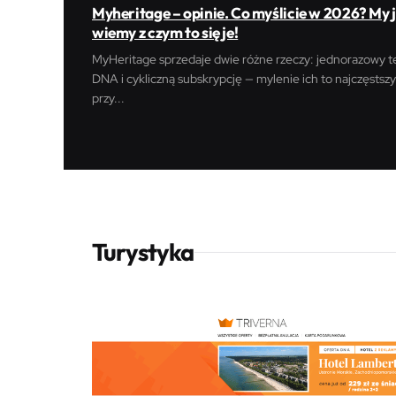
Myheritage – opinie. Co myślicie w 2026? My 
wiemy z czym to się je!
MyHeritage sprzedaje dwie różne rzeczy: jednorazowy t
DNA i cykliczną subskrypcję — mylenie ich to najczęstszy
przy...
Turystyka