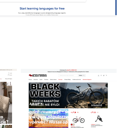
ZAKUPY
Sprint-rowery.pl – sklep z rowerami
co
zyskujący popularność. Czy warto tu
ację?
kupować? Wasze opinie