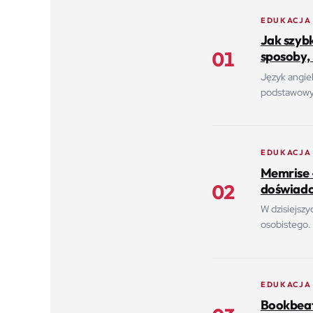
EDUKACJA
Jak szyb
01
sposoby, 
Język angiel
podstawowyc
EDUKACJA
Memrise 
02
doświadc
W dzisiejszy
osobistego. 
EDUKACJA
Bookbeat 