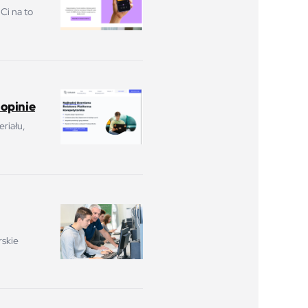
 Ci na to
 opinie
riału,
rskie