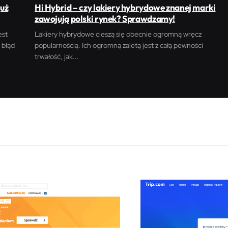
już
Hi Hybrid – czy lakiery hybrydowe znanej marki
zawojują polski rynek? Sprawdzamy!
est
Lakiery hybrydowe cieszą się obecnie ogromną wręcz
 błąd
popularnością. Ich ogromną zaletą jest z całą pewności
trwałość, jak...