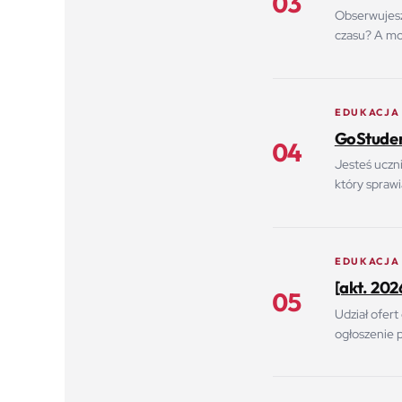
03
Obserwujesz 
czasu? A moż
EDUKACJA
GoStudent
04
Jesteś uczn
który spraw
EDUKACJA
[akt. 20
05
Udział ofert
ogłoszenie 