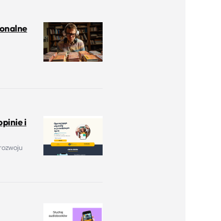
jonalne
pinie i
 rozwoju