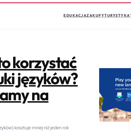
EDUKACJA
ZAKUPY
TURYSTYKA
o korzystać
uki języków?
kamy na
yków) kosztuje mniej niż jeden rok