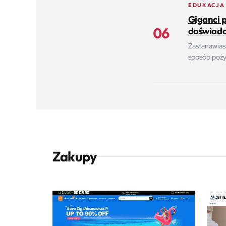
EDUKACJA
Giganci 
06
doświadc
Zastanawias
sposób pożyt
Zakupy