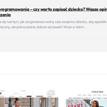
programowania – czy warto zapisać dziecko? Wasze opin
zenia
z się nad tym, jak zorganizować wolny czas swojemu dziecku, aby spędziło
eczny, ale jednocześnie dobrze się bawiło? Może w takim...