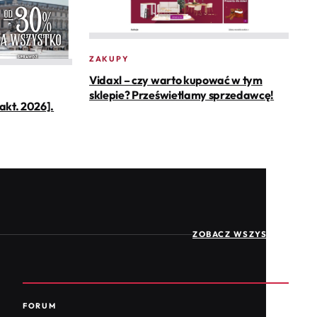
ZAKUPY
Vidaxl – czy warto kupować w tym
sklepie? Prześwietlamy sprzedawcę!
[akt. 2026].
ZOBACZ WSZYSTKIE
FORUM