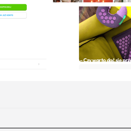
m Duolingo
 nauki
URODA
Pranamat – Czy warto dać się pr