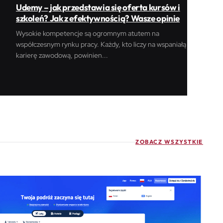
Udemy – jak przedstawia się oferta kursów i
szkoleń? Jak z efektywnością? Wasze opinie
Wysokie kompetencje są ogromnym atutem na
współczesnym rynku pracy. Każdy, kto liczy na wspaniałą
karierę zawodową, powinien...
ZOBACZ WSZYSTKIE