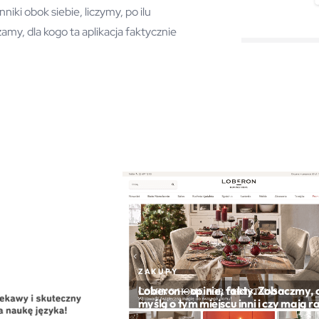
ki obok siebie, liczymy, po ilu
amy, dla kogo ta aplikacja faktycznie
ZAKUPY
Loberon – opinie, fakty. Zobaczmy, 
myślą o tym miejscu inni i czy mają r