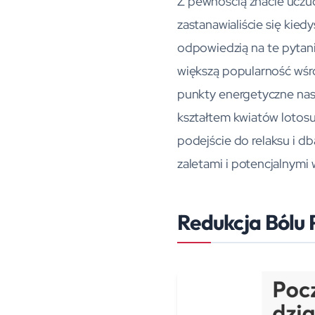
Z pewnością znacie uczuc
zastanawialiście się kie
odpowiedzią na te pytan
większą popularność wśró
punkty energetyczne nasz
kształtem kwiatów loto
podejście do relaksu i d
zaletami i potencjalnym
Redukcja Bólu 