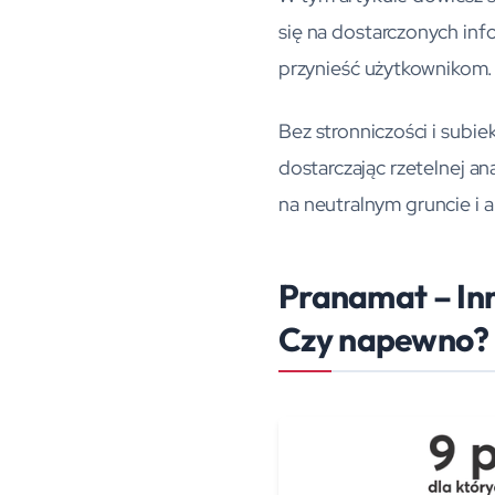
się na dostarczonych info
przynieść użytkownikom.
Bez stronniczości i subi
dostarczając rzetelnej an
na neutralnym gruncie i an
Pranamat – In
Czy napewno?