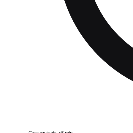
Czas czytania: ~
5
min