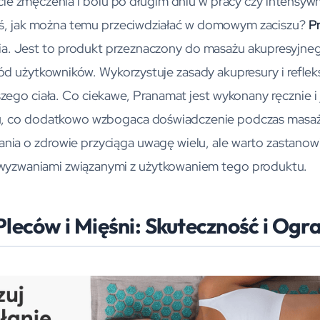
ie zmęczenia i bólu po długim dniu w pracy czy intensyw
dyś, jak można temu przeciwdziałać w domowym zaciszu?
P
ia. Jest to produkt przeznaczony do masażu akupresyjne
d użytkowników. Wykorzystuje zasady akupresury i reflekso
ego ciała. Co ciekawe, Pranamat jest wykonany ręcznie i 
su, co dodatkowo wzbogaca doświadczenie podczas masaż
bania o zdrowie przyciąga uwagę wielu, ale warto zastanow
i wyzwaniami związanymi z użytkowaniem tego produktu.
Pleców i Mięśni: Skuteczność i Ogr