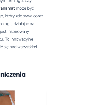
nym treningu. Czy
ranamat
może być
go, który zdobywa coraz
logii, działając na
jest inspirowany
u. To innowacyjne
ić się nad wszystkimi
aniczenia