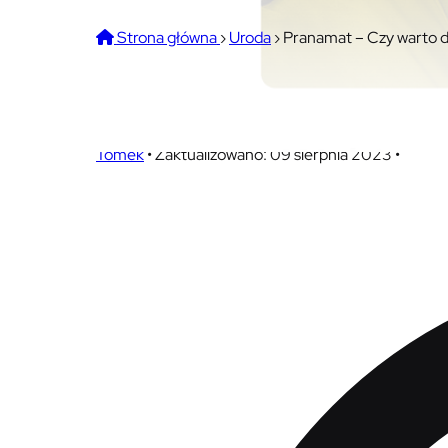
Strona główna
›
Uroda
›
Pranamat – Czy warto d
Pranamat – Czy warto da
Tomek
•
Zaktualizowano: 09 sierpnia 2023
•