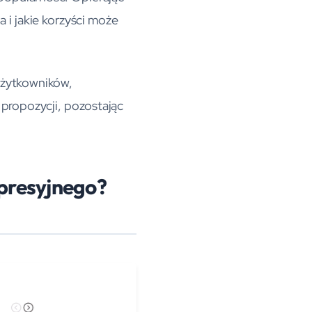
 i jakie korzyści może
użytkowników,
j propozycji, pozostając
presyjnego?