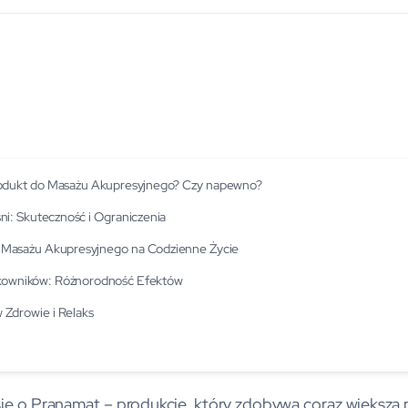
odukt do Masażu Akupresyjnego? Czy napewno?
ni: Skuteczność i Ograniczenia
 Masażu Akupresyjnego na Codzienne Życie
tkowników: Różnorodność Efektów
 Zdrowie i Relaks
ię o Pranamat – produkcie, który zdobywa coraz większą 