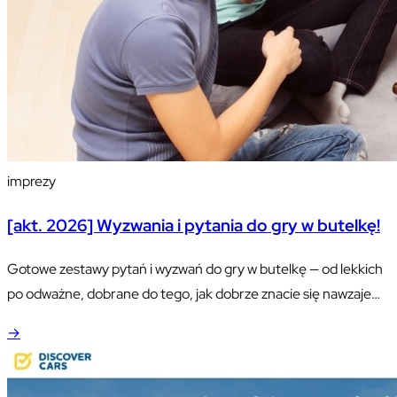
imprezy
[akt. 2026] Wyzwania i pytania do gry w butelkę!
Gotowe zestawy pytań i wyzwań do gry w butelkę — od lekkich
po odważne, dobrane do tego, jak dobrze znacie się nawzajem.
Plus zasady, które warto ustalić przed pierwszym obrotem,
→
żeby zabawa nie skończyła się czyimś wstydem.