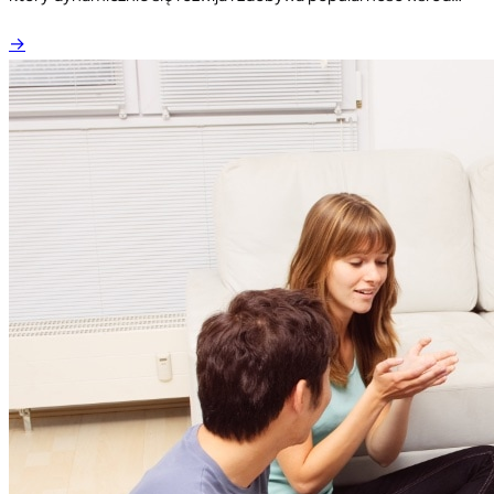
klientów. Platforma oferuje szeroki wachlarz produktów w
→
atrakcyjnych cenach, dostępnych przez stronę internetową i
aplikację mobilną. Jakie są kluczowe cechy i atuty serwisu
temu.com? Jakie korzyści daje klientom? Poniższy opis
przybliży profil działalności firmy, jej ofertę, zalety, wady oraz…