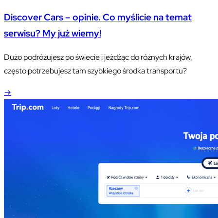
Discover Cars – opinie. Co myślicie na temat
serwisu? My już wiemy!
Dużo podróżujesz po świecie i jeżdżąc do różnych krajów,
często potrzebujesz tam szybkiego środka transportu?
→