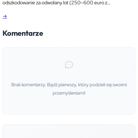
odszkodowanie za odwołany lot (250–600 euro z
rozporządzenia WE 261/2004) egzekwujesz u przewoźnika.
→
Wyjaśniamy, kto za co odpowiada, skąd biorą się dopłaty na
recepcji i co sprawdzić przed kliknięciem „rezerwuj".
Komentarze
Brak komentarzy. Bądź pierwszy, który podzieli się swoimi
przemyśleniami!