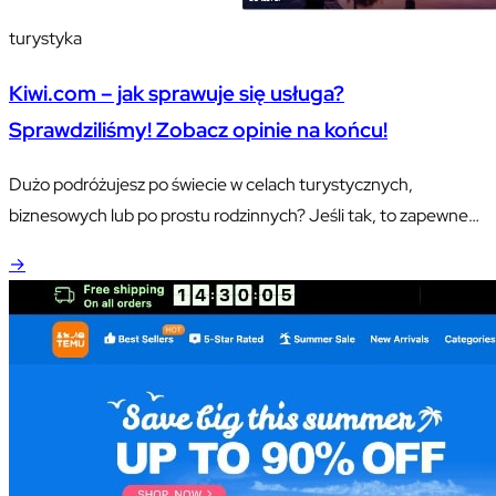
turystyka
Kiwi.com – jak sprawuje się usługa?
Sprawdziliśmy! Zobacz opinie na końcu!
Dużo podróżujesz po świecie w celach turystycznych,
biznesowych lub po prostu rodzinnych? Jeśli tak, to zapewne
nie raz przytrafiło Ci się już zmarnować mnóstwo czasu na
→
rezerwację biletów u różnych przewoźników.