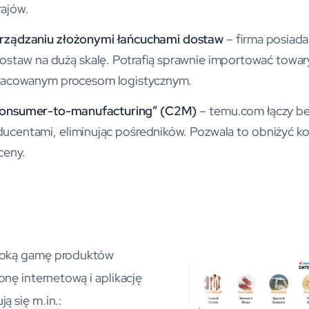
rajów.
rządzaniu złożonymi łańcuchami dostaw
– firma posiad
staw na dużą skalę. Potrafią sprawnie importować towary
pracowanym procesom logistycznym.
consumer-to-manufacturing” (C2M)
– temu.com łączy b
centami, eliminując pośredników. Pozwala to obniżyć ko
ceny.
roką gamę produktów
onę internetową i aplikację
ą się m.in.: