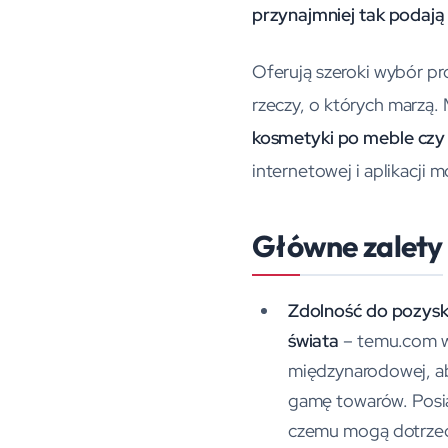
przynajmniej tak podają 
Oferują szeroki wybór p
rzeczy, o których marzą. 
kosmetyki po meble czy
internetowej i aplikacji m
Główne zalety
Zdolność do pozysk
świata
– temu.com w
międzynarodowej, a
gamę towarów. Posiad
czemu mogą dotrzeć