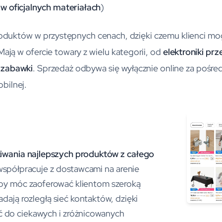
w oficjalnych materiałach
)
roduktów w przystępnych cenach, dzięki czemu klienci mo
Mają w ofercie towary z wielu kategorii, od
elektroniki prz
 zabawki
. Sprzedaż odbywa się wyłącznie online za pośre
obilnej.
iwania najlepszych produktów z całego
spółpracuje z dostawcami na arenie
by móc zaoferować klientom szeroką
ają rozległą sieć kontaktów, dzięki
 do ciekawych i zróżnicowanych