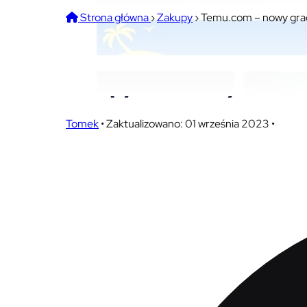
Strona główna
›
Zakupy
›
Temu.com – nowy grac
Temu.com – nowy gracz n
zakupy? Czekamy na Wasz
Tomek
•
Zaktualizowano: 01 września 2023
•