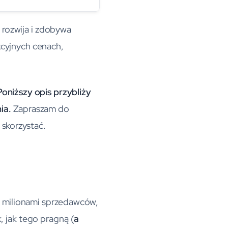
rozwija i zdobywa
kcyjnych cenach,
Poniższy opis przybliży
ia.
Zapraszam do
 skorzystać.
z milionami sprzedawców,
, jak tego pragną (
a