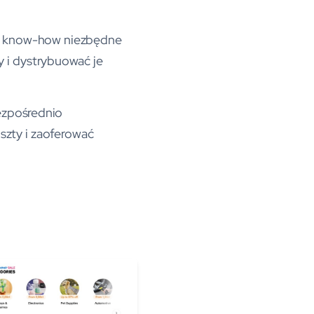
a know-how niezbędne
 i dystrybuować je
ezpośrednio
szty i zaoferować