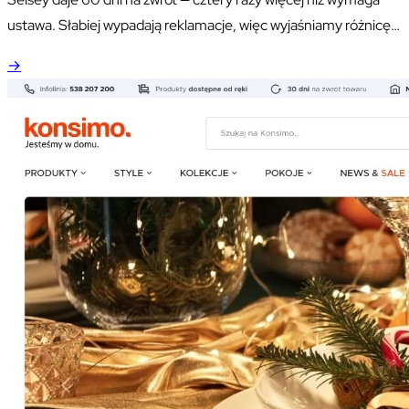
ustawa. Słabiej wypadają reklamacje, więc wyjaśniamy różnicę
między gwarancją a niezgodnością towaru z umową: ta druga
→
wynika z ustawy, trwa 2 lata i w pierwszym roku to sprzedawca
musi udowodnić, że wady nie było.