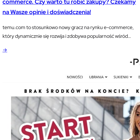
commerce. Czy warto tu robić zakupy? Czekamy
na Wasze opinie i doświadczenia!
temu.com to stosunkowo nowy gracz na rynku e-commerce,
który dynamicznie się rozwija i zdobywa popularność wśród
klientów. Platforma oferuje szeroki wachlarz produktów w
→
atrakcyjnych cenach, dostępnych przez stronę internetową i
aplikację mobilną. Jakie są kluczowe cechy i atuty serwisu
temu.com? Jakie korzyści daje klientom? Poniższy opis
przybliży profil działalności firmy, jej ofertę, zalety, wady oraz…