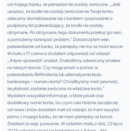
od mojego banku, że pieniądze nie zostały zwrócone: „Jeśli
uważasz, że środki nie zostały zwrócone na Twoje konto,
zalecamy skontaktowanie się z bankiem i poproszenie o
podpisany list potwierdzający, że środki nie zostały
otrzymane. Po otrzymaniu tego dokumentu przekaż go nam,
a pomożemy rozwiązać problem.” Dostarczyłam więc
potwierdzenie od banku, że pieniędzy nie ma na moim koncie.
W mailu z 17 czerwca dostałam odpowiedź od vidaxpl:
,,Adyen sprawdził i znalazł: Znaleźliśmy odwrócony przelew
na naszym koncie. Czy mogę prosić o pomoc w
potwierdzeniu IBAN klienta lub alternatywnie kodu
bankowego + numeru konta? Chcielibyśmy mieć pewność,
że płatność zostanie zwrócona na właściwe konto.”
Wysłałam wszystkie informacje, o które prosili oraz
dodatkowy numer konta, bo czym cała historia zaczęła się
od nowa i znów dostałam mail od vidaxpl, że mam wysyłać
pismo z mojego banku, że nie mam pieniędzy na koncie.
Zrobiłam to więc ponownie. W ostatnim mailu z dziś, 23 lipca
2025 vidaxpl każe mi się kontaktować z Adyen: ,,Nie