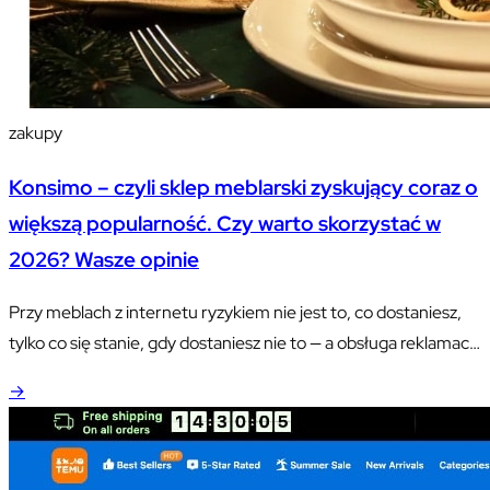
zakupy
Konsimo – czyli sklep meblarski zyskujący coraz o
większą popularność. Czy warto skorzystać w
2026? Wasze opinie
Przy meblach z internetu ryzykiem nie jest to, co dostaniesz,
tylko co się stanie, gdy dostaniesz nie to — a obsługa reklamacji
wypada w opiniach o Konsimo najsłabiej. Pokazujemy, jak
→
zabezpieczyć się przy odbiorze i jakie masz prawa niezależnie
od regulaminu sklepu.