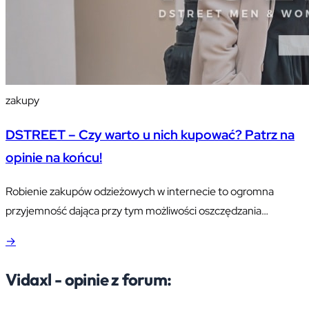
zakupy
DSTREET – Czy warto u nich kupować? Patrz na
opinie na końcu!
Robienie zakupów odzieżowych w internecie to ogromna
przyjemność dająca przy tym możliwości oszczędzania
pieniędzy, ale jednocześnie wiążąca się z pewnym ryzykiem.
→
Vidaxl - opinie z forum: