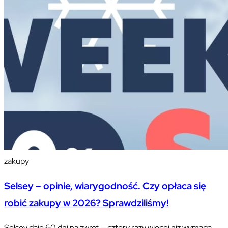
zakupy
Selsey – opinie, wiarygodność. Czy opłaca się
robić zakupy w 2026? Sprawdziliśmy!
Selsey daje 60 dni na zwrot — cztery razy więcej niż wymaga