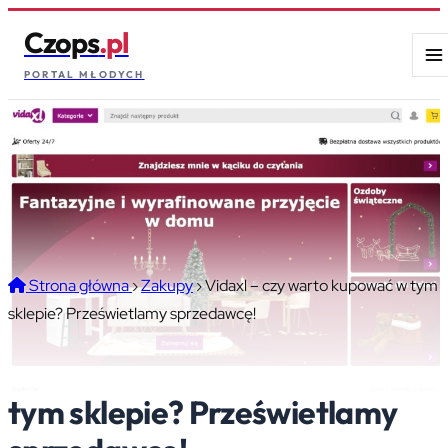
Czops
.pl
PORTAL MŁODYCH
Strona główna
›
Zakupy
›
Vidaxl – czy warto kupować w tym
sklepie? Prześwietlamy sprzedawcę!
Vidaxl – czy warto kupować w
tym sklepie? Prześwietlamy