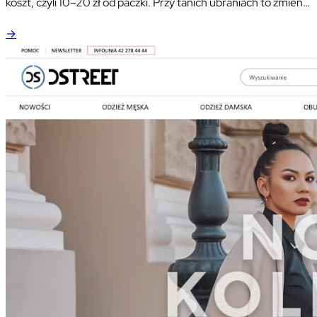
koszt, czyli 10–20 zł od paczki. Przy tanich ubraniach to zmienia
rachunek i sposób składania zamówienia. Wyjaśniamy, jak
→
kupować, żeby nie dopłacić, i co zrobić, gdy zwrot nie zostanie
odebrany.