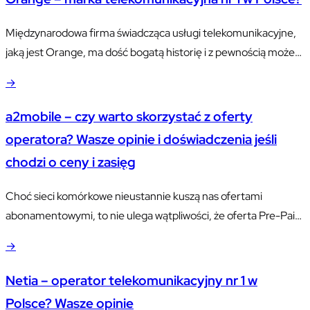
Międzynarodowa firma świadcząca usługi telekomunikacyjne,
jaką jest Orange, ma dość bogatą historię i z pewnością może
pochwalić się mianem bardzo dobrze rozpoznawalnej marki na
→
polskim rynku. Jaka jest historia firmy, co znajduje się obecnie
w jej ofercie i czy warto się nią zainteresować? Krótka historia
a2mobile – czy warto skorzystać z oferty
firmy Nie da się ukryć tego, że firma może pochwalić…
operatora? Wasze opinie i doświadczenia jeśli
chodzi o ceny i zasięg
Choć sieci komórkowe nieustannie kuszą nas ofertami
abonamentowymi, to nie ulega wątpliwości, że oferta Pre-Paid,
popularnie zwana „na kartę”, nadal cieszy się ogromnym
→
zainteresowaniem. Najchętniej korzystają z niej oczywiście
osoby młode, które dzięki temu nie muszą na stałe wiązać się
Netia – operator telekomunikacyjny nr 1 w
umową z operatorem i doładowują konto na swoim telefonie
Polsce? Wasze opinie