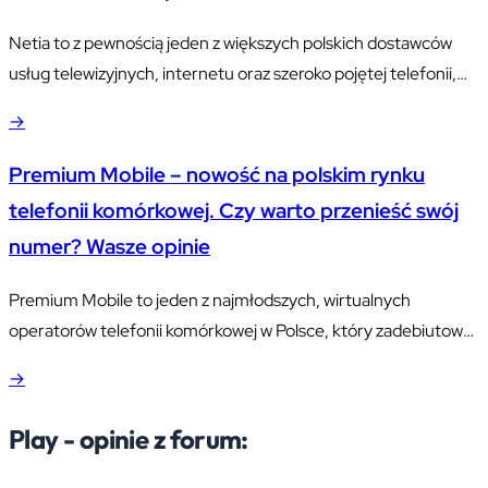
wtedy, gdy tego potrzebują lub gdy…
Netia to z pewnością jeden z większych polskich dostawców
usług telewizyjnych, internetu oraz szeroko pojętej telefonii,
który obecnie swym zasięgiem obejmuje bardzo dużą część
→
kraju. Firma cieszy się sporą popularnością, ma wiele różnych
pakietów w swojej ofercie i przez wielu jest chwalona za wysoką
Premium Mobile – nowość na polskim rynku
jakość oferowanych usług. Przyjrzymy się więc tej firmie nieco
telefonii komórkowej. Czy warto przenieść swój
bliżej i…
numer? Wasze opinie
Premium Mobile to jeden z najmłodszych, wirtualnych
operatorów telefonii komórkowej w Polsce, który zadebiutował
na naszym rynku z początkiem stycznia 2016 roku. Początkowo
→
oferta firmy skierowana była tylko i wyłącznie do klientów
biznesowych oferując dwie opcje planów taryfowych opartych
Play - opinie z forum:
o abonamenty. Obecnie oferta ta została poszerzona także o
plany taryfowe dla osób indywidualnych, a same…