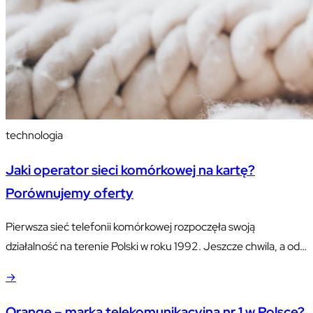
technologia
Jaki operator sieci komórkowej na kartę?
Porównujemy oferty
Pierwsza sieć telefonii komórkowej rozpoczęła swoją
działalność na terenie Polski w roku 1992. Jeszcze chwila, a od
tego momentu miną trzy dekady. Wydaje się to niewiele, ale z
→
drugiej strony branża zmieniła się w tym okresie nie do
poznania, szczególnie pod kątem technologii.
Orange – marka telekomunikacyjna nr 1 w Polsce?