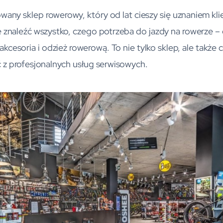
any sklep rowerowy, który od lat cieszy się uznaniem kli
 znaleźć wszystko, czego potrzeba do jazdy na rowerze –
akcesoria i odzież rowerową. To nie tylko sklep, ale takż
 z profesjonalnych usług serwisowych.