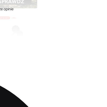
ze opinie
ć. Czy warto tu