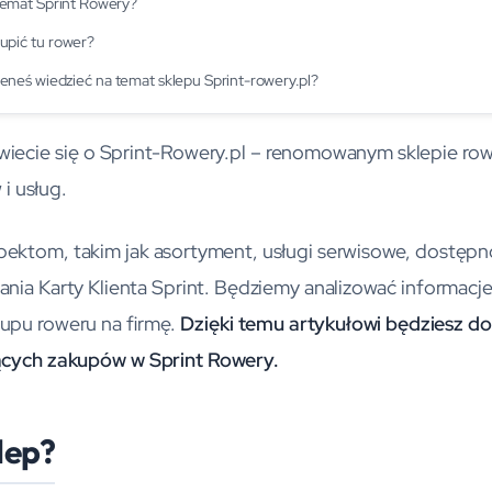
 temat Sprint Rowery?
upić tu rower?
neś wiedzieć na temat sklepu Sprint-rowery.pl?
owiecie się o Sprint-Rowery.pl – renomowanym sklepie r
i usług.
pektom, takim jak asortyment, usługi serwisowe, dostępn
dania Karty Klienta Sprint. Będziemy analizować informacj
kupu roweru na firmę.
Dzięki temu artykułowi będziesz 
ących zakupów w Sprint Rowery.
klep?