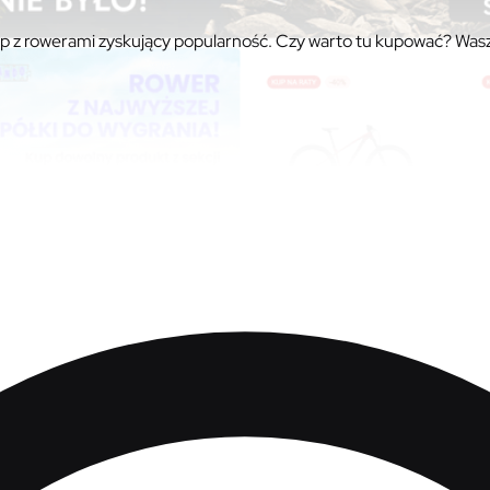
lep z rowerami zyskujący popularność. Czy warto tu kupować? Was
 z rowerami zyskujący popularnoś