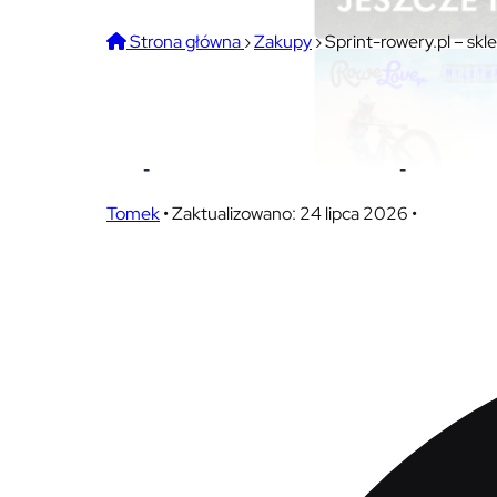
Strona główna
›
Zakupy
›
Sprint-rowery.pl – sk
Sprint-rowery.pl – sklep
kupować? Wasze opinie
Tomek
•
Zaktualizowano: 24 lipca 2026
•