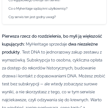
Co wyjątkowego oferuje ten serwis?
Co o Myheritage sądzą inni użytkownicy?
Czy serwis ten jest godny uwagi?
Pierwsza rzecz do rozdzielenia, bo myli ją większość
kupujących:
MyHeritage sprzedaje
dwa niezależne
produkty
. Test DNA to jednorazowy zakup zestawu z
wymazówką. Subskrypcja to osobna, cykliczna opłata
za dostęp do rekordów historycznych, budowanie
drzewa i kontakt z dopasowaniami DNA. Możesz zrobić
test bez subskrypcji — ale wtedy zobaczysz surowe
wyniki, a nie skorzystasz z tego, co w tym serwisie
najciekawsze, czyli odzywania się do krewnych. Warto
to wiedzieć, zanim porównasz „cenę testu" z