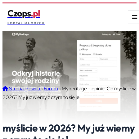
Czops
.pl
PORTAL MŁODYCH
Strona główna
›
Forum
›
Myheritage – opinie. Co myślicie w
2026? My już wiemy z czym to się je!
Myheritage – opinie. Co
myślicie w 2026? My już wiemy