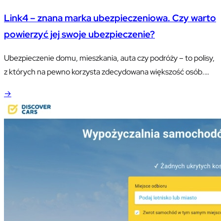
się właścicielem pojazdu, którego faktyczny stan będzie
Link4 – znana marka ubezpieczeniowa. Czy warto
pozostawiał wiele do życzenia?
powierzyć jej swoje ubezpieczenie?
Ubezpieczenie domu, mieszkania, auta czy podróży – to polisy,
z których na pewno korzysta zdecydowana większość osób.
Współczesny rynek ubezpieczeniowy jest naprawdę rozwinięty.
→
Działa na nim mnóstwo towarzystw ubezpieczeniowych, a to
oczywiście sprawia, że każdy może w łatwy sposób dopasować
ubezpieczenie do swoich potrzeb. Obecnie dużym
zainteresowaniem cieszy się kupowanie polisy online. Zapewne
niewiele osób…