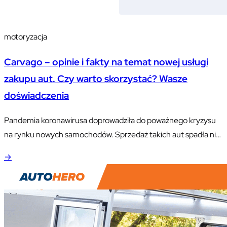
motoryzacja
Carvago – opinie i fakty na temat nowej usługi
zakupu aut. Czy warto skorzystać? Wasze
doświadczenia
Pandemia koronawirusa doprowadziła do poważnego kryzysu
na rynku nowych samochodów. Sprzedaż takich aut spadła nie
tyle z powodu mniejszego zainteresowania nimi, co problemów
→
z dostawami i ogromnymi brakami na parkingach dealerów.