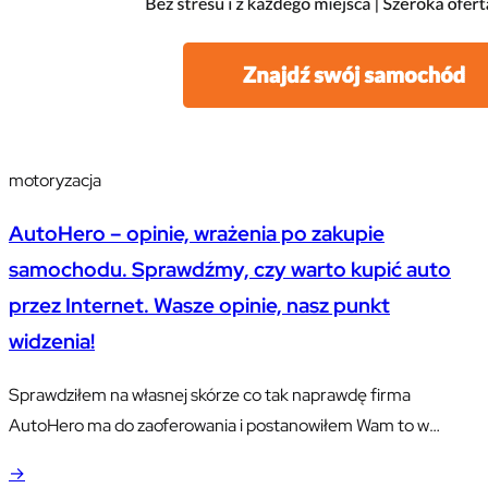
motoryzacja
AutoHero – opinie, wrażenia po zakupie
samochodu. Sprawdźmy, czy warto kupić auto
przez Internet. Wasze opinie, nasz punkt
widzenia!
Sprawdziłem na własnej skórze co tak naprawdę firma
AutoHero ma do zaoferowania i postanowiłem Wam to w
szczegółach przedstawić. Chciałbyś kupić samochód, ale
→
stresujesz się, że trafisz na nieuczciwego sprzedawcy i staniesz