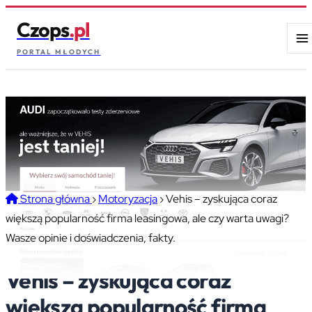
Czops
.pl
PORTAL MŁODYCH
Strona główna
›
Motoryzacja
›
Vehis – zyskująca coraz
większą popularność firma leasingowa, ale czy warta uwagi?
Wasze opinie i doświadczenia, fakty.
Vehis – zyskująca coraz
większą popularność firma