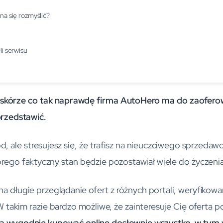
na się rozmyślić?
li serwisu
 skórze co tak naprawdę firma AutoHero ma do zaofero
rzedstawić.
 ale stresujesz się, że trafisz na nieuczciwego sprzedawcy
órego faktyczny stan będzie pozostawiał wiele do życzeni
a długie przeglądanie ofert z różnych portali, weryfikowa
 takim razie bardzo możliwe, że zainteresuje Cię oferta 
a wygodnie kupować online dosłownie wszystko, w tym