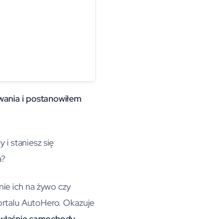
wania
i postanowiłem
 i staniesz się
a?
nie ich na żywo czy
portalu AutoHero. Okazuje
 właśnie samochody
.