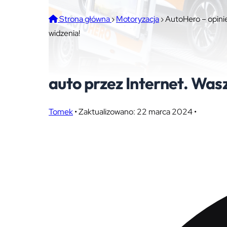
Strona główna
›
Motoryzacja
›
AutoHero – opinie
widzenia!
AutoHero – opinie, wraż
auto przez Internet. Wasz
Tomek
•
Zaktualizowano: 22 marca 2024
•