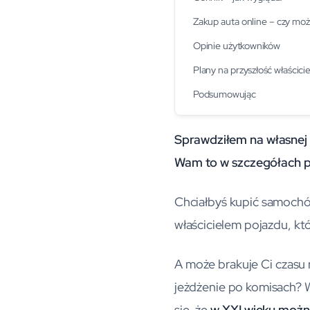
Zakup auta online – czy moż
Opinie użytkowników
Plany na przyszłość właścicie
Podsumowując
Sprawdziłem na własnej
Wam to w szczegółach p
Chciałbyś kupić samochód,
właścicielem pojazdu, kt
A może brakuje Ci czasu n
jeżdżenie po komisach? W
się, że
w XXI wieku możn