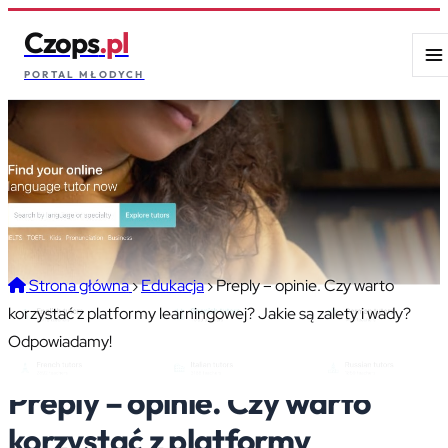
Czops
.pl
PORTAL MŁODYCH
Strona główna
›
Edukacja
›
Preply – opinie. Czy warto
korzystać z platformy learningowej? Jakie są zalety i wady?
Odpowiadamy!
Preply – opinie. Czy warto
korzystać z platformy