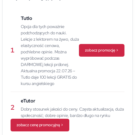
Tutlo
Opcja dla tych poważnie
podchodzących do nauki.
Lekcje z lektorem na żywo, duża
elastyczność cenowa,
1
zobacz promocję >
pochlebne opinie. Można
wypróbować podczas
DARMOWEj lekcji próbnej.
Aktualna promocja 22.07.26 –
Tutlo daje 100 lekcji GRATIS do
kursu angielskiego
eTutor
2
Dobry stosunek jakości do ceny. Częsta aktualizacja, duża
społeczność; dobre opinie, bardzo długo na rynku
zobacz cenę promocyjną >