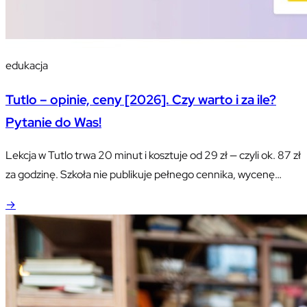
edukacja
Tutlo – opinie, ceny [2026]. Czy warto i za ile?
Pytanie do Was!
Lekcja w Tutlo trwa 20 minut i kosztuje od 29 zł — czyli ok. 87 zł
za godzinę. Szkoła nie publikuje pełnego cennika, wycenę
dostajesz po rozmowie. Sprawdzamy, dla kogo model „lekcja od
→
ręki" faktycznie działa, a komu się nie opłaci.