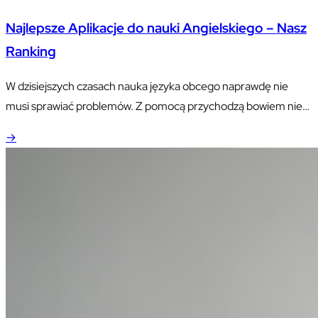
Najlepsze Aplikacje do nauki Angielskiego – Nasz
Ranking
W dzisiejszych czasach nauka języka obcego naprawdę nie
musi sprawiać problemów. Z pomocą przychodzą bowiem nie
tylko klasyczne szkoły językowe. Zabieganie i brak czasu wydają
→
się poważną przeszkodą do korzystania z kursów, ale z pomocą
przychodzą specjalne aplikacje do nauki języków. Dzisiaj
przyjrzymy się kilku popularniejszym i sprawdzimy, co mogą
one zaoferować. Istnieje multum aplikacji…