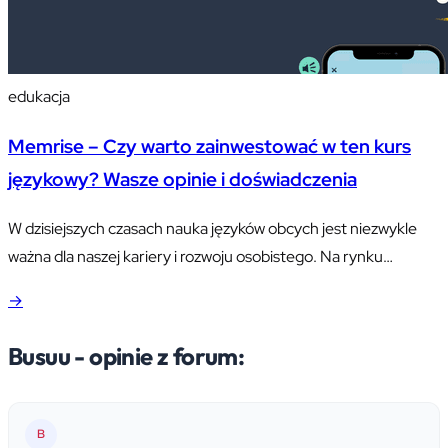
edukacja
Memrise – Czy warto zainwestować w ten kurs
językowy? Wasze opinie i doświadczenia
W dzisiejszych czasach nauka języków obcych jest niezwykle
ważna dla naszej kariery i rozwoju osobistego. Na rynku
dostępnych jest wiele narzędzi online, które mają nam w tym
→
pomóc, ale jednym z najpopularniejszych jest platforma
Memrise. W tym artykule przedstawimy Ci Memrise w pełnej
Busuu - opinie z forum:
krasie – omówimy wszystkie aspekty korzystania z tej aplikacji,
w tym główne…
B