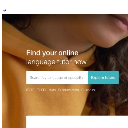
tylko klasyczne szkoły językowe. Zabieganie i brak czasu wydają
→
się poważną przeszkodą do korzystania z kursów, ale z pomocą
przychodzą specjalne aplikacje do nauki języków. Dzisiaj
przyjrzymy się kilku popularniejszym i sprawdzimy, co mogą
one zaoferować. Istnieje multum aplikacji…