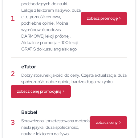
podchodzących do nauki.
Lekcje z lektorem na żywo, duża
1
elastyczność cenowa,
zobacz promocję >
pochlebne opinie. Można
wypróbować podczas
DARMOWEj lekcji próbnej.
Aktualnie promocja – 100 lekcji
GRATIS do kursu angielskiego
eTutor
2
Dobry stosunek jakości do ceny. Częsta aktualizacja, duża
społeczność; dobre opinie, bardzo długo na rynku
zobacz cenę promocyjną >
Babbel
3
Sprawdzona i przetestowana metoda
zobacz ceny >
nauki języka, duża społeczność,
nauka z lektorem na żywo.