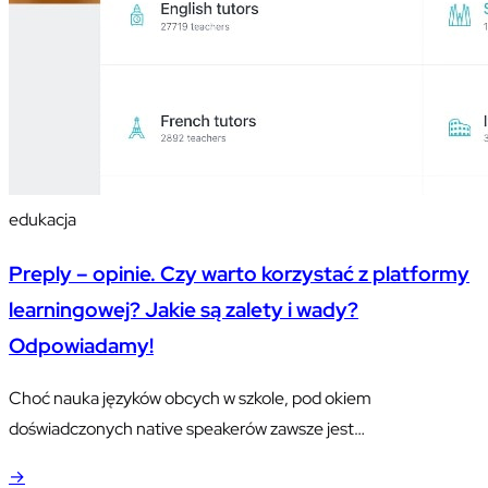
edukacja
Preply – opinie. Czy warto korzystać z platformy
learningowej? Jakie są zalety i wady?
Odpowiadamy!
Choć nauka języków obcych w szkole, pod okiem
doświadczonych native speakerów zawsze jest
najskuteczniejsza, tak ma pewne wady.
→