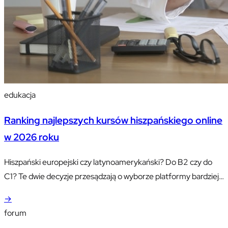
edukacja
Ranking najlepszych kursów hiszpańskiego online
w 2026 roku
Hiszpański europejski czy latynoamerykański? Do B2 czy do
C1? Te dwie decyzje przesądzają o wyborze platformy bardziej
niż cena. Porównujemy konkrety: eTutor (700+ lekcji, A1–B2,
→
od 127 zł/rok) i Busuu (510+ lekcji, A1–C1, osobny kurs
forum
latynoski) oraz sześć innych opcji.