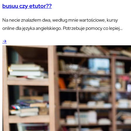
busuu czy etutor??
Na necie znalazłem dwa, według mnie wartościowe, kursy
online dla języka angielskiego. Potrzebuje pomocy co lepiej
wybrać, busuu czy etutor? Wiecie coś na ten temat?
→