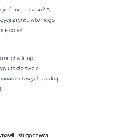
uje Ci na to czasu? A
ozycji z rynku wtórnego
się coraz
nej chwili, np.
typu także swoje
ug abonamentowych. Jedną
!
dynawii usługodawca
,