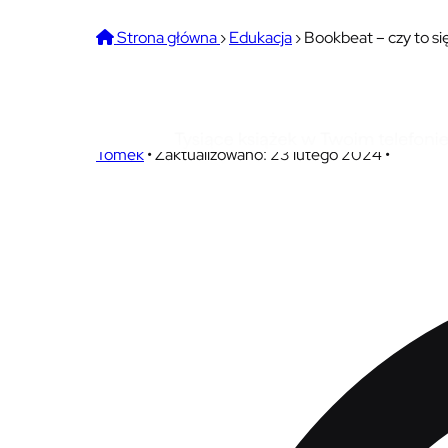
Strona główna
›
Edukacja
›
Bookbeat – czy to si
Bookbeat – czy to się op
Tomek
•
Zaktualizowano: 23 lutego 2024
•