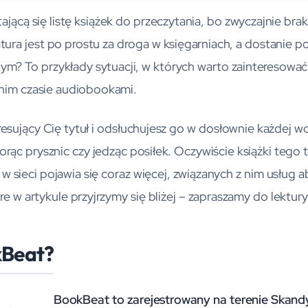
ającą się listę książek do przeczytania, bo zwyczajnie brak
tura jest po prostu za droga w księgarniach, a dostanie p
ym? To przykłady sytuacji, w których warto zainteresować 
tnim czasie audiobookami.
esujący Cię tytuł i odsłuchujesz go w dosłownie każdej wol
ąc prysznic czy jedząc posiłek. Oczywiście książki tego 
ie w sieci pojawia się coraz więcej, związanych z nim usł
re w artykule przyjrzymy się bliżej – zapraszamy do lektury
kBeat?
BookBeat to zarejestrowany na terenie Skan