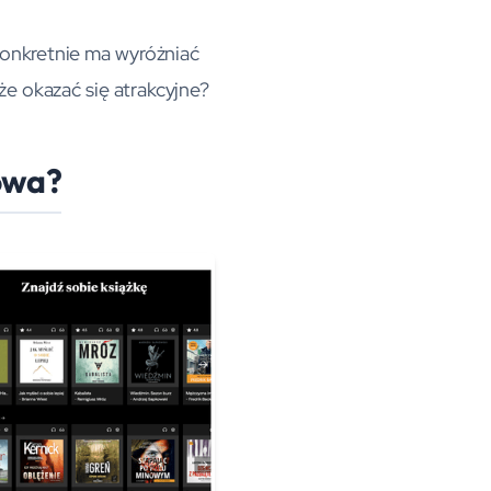
konkretnie ma wyróżniać
oże okazać się atrakcyjne?
owa?