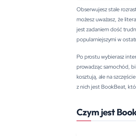
Obserwujesz stale rozrast
możesz uważasz, że litera
jest zadaniem dość trudn
popularniejszymi w osta
Po prostu wybierasz inter
prowadząc samochód, bior
kosztują, ale na szczęśc
z nich jest BookBeat, któ
Czym jest Boo