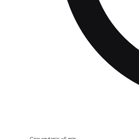
Czas czytania: ~
5
min