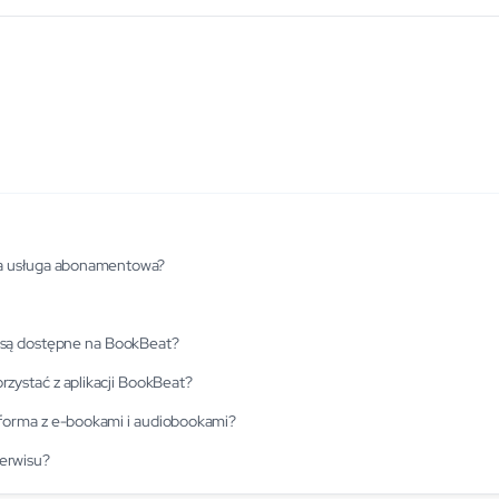
ta usługa abonamentowa?
są dostępne na BookBeat?
rzystać z aplikacji BookBeat?
latforma z e-bookami i audiobookami?
serwisu?