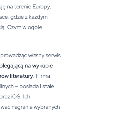
ję na terenie Europy.
sce, gdzie z każdym
cią. Czym w ogóle
, prowadząc własny serwis
legającą na wykupie
w literatury
. Firma
nych – posiada i stale
oraz iOS. Ich
iwać nagrania wybranych