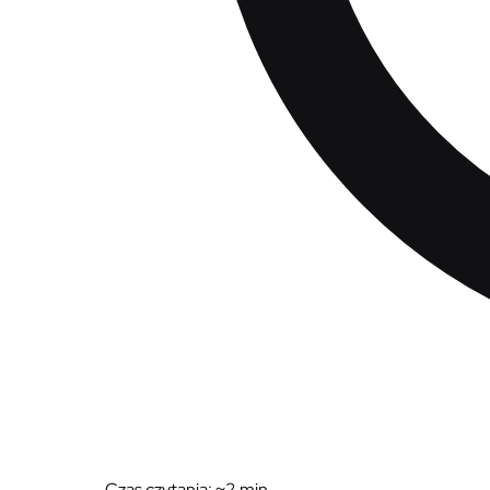
Czas czytania: ~
2
min