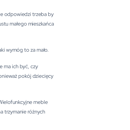
 te odpowiedzi trzeba by
gustu małego mieszkańca
taki wymóg to za mało.
e ma ich być, czy
onieważ pokój dziecięcy
. Wielofunkcyjne meble
na trzymanie różnych