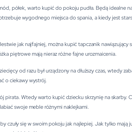
ód, półek, warto kupić do pokoju pudła. Będą idealne na
potrzebuje wygodnego miejsca do spania, a kiedy jest star
lestwie jak najfajniej, można kupić tapczanik nawiązując
óżka piętrowe mają nieraz różne fajne urozmaicenia.
dziecięcy od razu był urządzony na dłuższy czas, wtedy za
ć o ciekawy wystrój.
 pirata. Wtedy warto kupić dziecku skrzynię na skarby. C
abiać swoje meble różnymi naklejkami.
by czuły się w swoim pokoju jak najlepiej. Jak tylko mają 