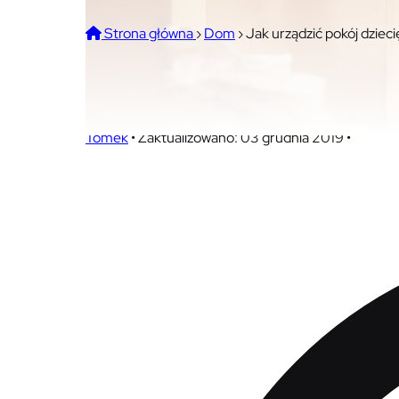
Strona główna
›
Dom
›
Jak urządzić pokój dziec
Jak urządzić pokój dzieci
Tomek
•
Zaktualizowano: 03 grudnia 2019
•