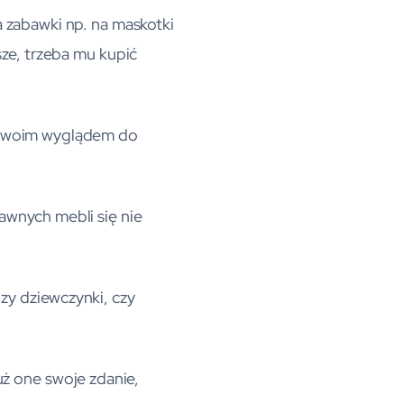
 zabawki np. na maskotki
sze, trzeba mu kupić
y swoim wyglądem do
bawnych mebli się nie
zy dziewczynki, czy
już one swoje zdanie,