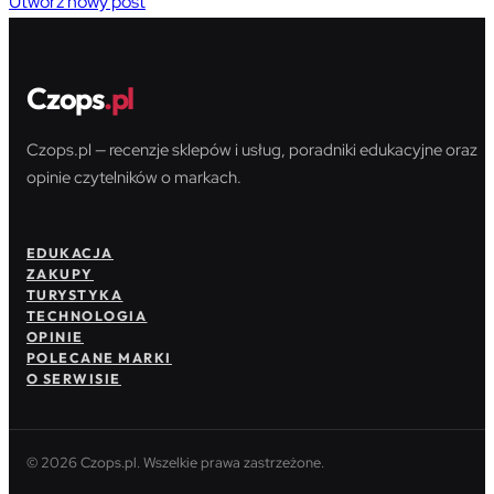
Utwórz nowy post
Czops
.pl
Czops.pl — recenzje sklepów i usług, poradniki edukacyjne oraz
opinie czytelników o markach.
EDUKACJA
ZAKUPY
TURYSTYKA
TECHNOLOGIA
OPINIE
POLECANE MARKI
O SERWISIE
© 2026 Czops.pl. Wszelkie prawa zastrzeżone.