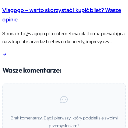
utrzymał się na muzycznej scenie już ponad 30 lat i po dziś
Viagogo – warto skorzystać i kupić bilet? Wasze
dzień ma ogromną rzeszę swoich fanów, a każdy…
opinie
Strona http://viagogo.pl to internetowa platforma pozwalająca
na zakup lub sprzedaż biletów na koncerty, imprezy czy
wydarzenia sportowe i kulturalne. Pośredniczy w sprzedaży
→
biletów między kupującymi i sprzedającymi. Pozwala nabyć je
wygodną drogą internetową, bez wychodzenia z domu. Działa
Wasze komentarze:
już w 160 krajach, strony serwisu są dostępne w wielu językach
a ceny podawane w różnych walutach….
Brak komentarzy. Bądź pierwszy, który podzieli się swoimi
przemyśleniami!