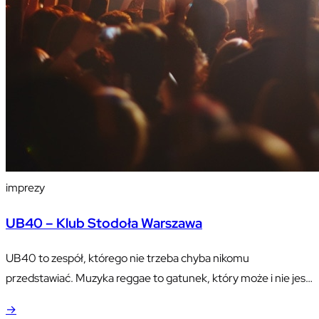
imprezy
UB40 – Klub Stodoła Warszawa
UB40 to zespół, którego nie trzeba chyba nikomu
przedstawiać. Muzyka reggae to gatunek, który może i nie jest
bardzo popularny na świecie, ale zdecydowanie w wykonaniu
→
tego zespołu stanowi po prostu poezję dla ucha. UB40