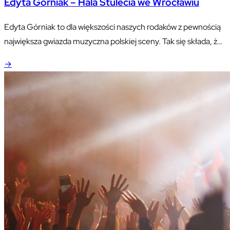
Edyta Górniak – Hala Stulecia we Wrocławiu
Edyta Górniak to dla większości naszych rodaków z pewnością
największa gwiazda muzyczna polskiej sceny. Tak się składa, że
właśnie w tym roku gwiazda obchodzi 25 lat swojej działalności
→
muzycznej i jest to świetna okazja do zorganizowania
jubileuszowej trasy koncertowej po Polsce.