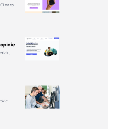
 Ci na to
 opinie
riału,
rskie