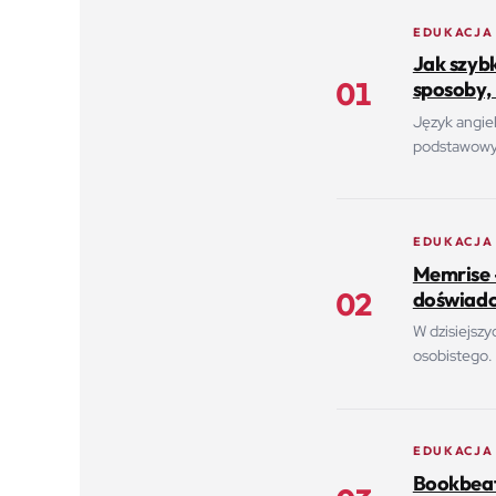
EDUKACJA
Jak szyb
01
sposoby, 
Język angiel
podstawowyc
EDUKACJA
Memrise 
02
doświadc
W dzisiejszy
osobistego. 
EDUKACJA
Bookbeat 