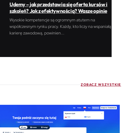
Udemy – jak przedstawia się oferta kursów i
szkoleń? Jak z efektywnością? Wasze opinie
Wysokie kompetencje są ogromnym atutem na
współczesnym rynku pracy. Każdy, kto liczy na wspaniałą
karierę zawodową, powinien...
ZOBACZ WSZYSTKIE