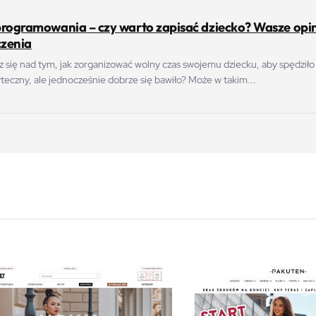
programowania – czy warto zapisać dziecko? Wasze opin
zenia
z się nad tym, jak zorganizować wolny czas swojemu dziecku, aby spędziło
eczny, ale jednocześnie dobrze się bawiło? Może w takim...