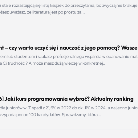
stale rozrastającą się listę książek do przeczytania, bo zwyczajnie brakuje
esz uważasz, że literatura jest po prostu za...
 – czy warto uczyć się i nauczać z jego pomocą? Wasze
iem lub studentem i szukasz profesjonalnego wsparcia w opanowaniu mate
ia Ci trudności? A może masz dużą wiedzę w konkretnej...
26] Jaki kurs programowania wybrać? Aktualny ranking
 dla juniorów w IT spadł z 21,6% w 2022 do ok. 11% w 2024, a na jedno junio
przypada ponad 100 kandydatów. Sprawdzamy, która...