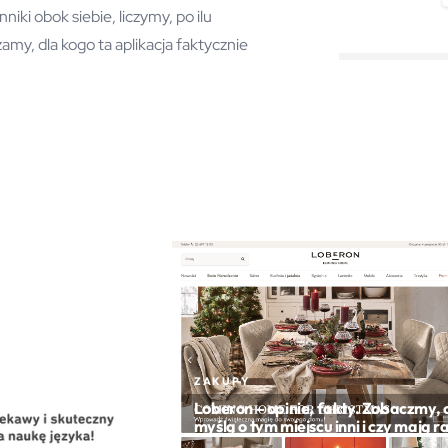
ki obok siebie, liczymy, po ilu
amy, dla kogo ta aplikacja faktycznie
ZAKUPY
Loberon – opinie, fakty. Zobaczmy, 
myślą o tym miejscu inni i czy mają r