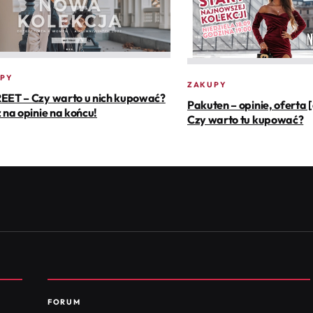
PY
ZAKUPY
EET – Czy warto u nich kupować?
Pakuten – opinie, oferta 
 na opinie na końcu!
Czy warto tu kupować?
FORUM