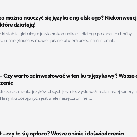
ko można nauczyć się języka angielskiego? Niekonwenc
które działają!
ski stał się globalnym językiem komunikacji, dlatego posiadanie choćby
h umiejętności w mowie i piśmie otwiera przed nami niemal...
– Czy warto zainwestować w ten kurs językowy? Wasze o
zenia
ch czasach nauka języków obcych jest niezwykle ważna dla naszej kariery i
Na rynku dostępnych jest wiele narzędzi online,...
– czy to się opłaca? Wasze opinie i doświadczenia