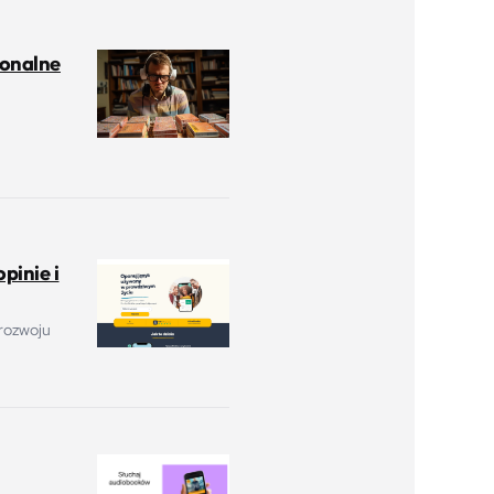
jonalne
pinie i
 rozwoju