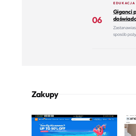
EDUKACJA
Giganci 
06
doświadc
Zastanawias
sposób pożyt
Zakupy