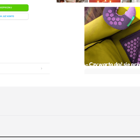
m Duolingo
 nauki
URODA
Pranamat – Czy warto dać się pr