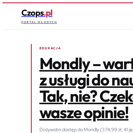
Czops
.pl
PORTAL MŁODYCH
EDUKACJA
Mondly – wart
z usługi do na
Tak, nie? Cze
wasze opinie!
Dożywotni dostęp do Mondly (374,99 zł, 41 jęz