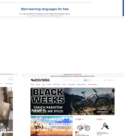
ZAKUPY
Sprint-rowery.pl – sklep z rowerami
co
zyskujący popularność. Czy warto tu
ację?
kupować? Wasze opinie