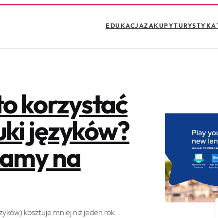
EDUKACJA
ZAKUPY
TURYSTYKA
o korzystać
uki języków?
kamy na
yków) kosztuje mniej niż jeden rok