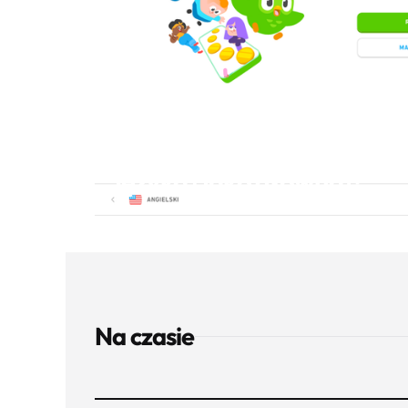
EDUKACJA
Dlaczego naszym zdanie
nie jest najlepszą apką do
języka (jako główna)?...
Na czasie