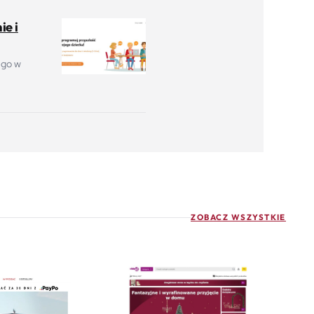
ie i
 go w
ZOBACZ WSZYSTKIE