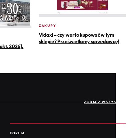
ZAKUPY
Vidaxl – czy warto kupować w tym
sklepie? Prześwietlamy sprzedawcę!
[akt. 2026].
ZOBACZ WSZYSTKIE
FORUM