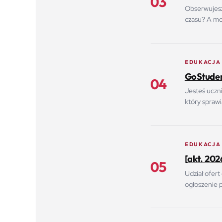
03
Obserwujesz 
czasu? A moż
EDUKACJA
GoStudent
04
Jesteś uczn
który spraw
EDUKACJA
[akt. 20
05
Udział ofert
ogłoszenie 