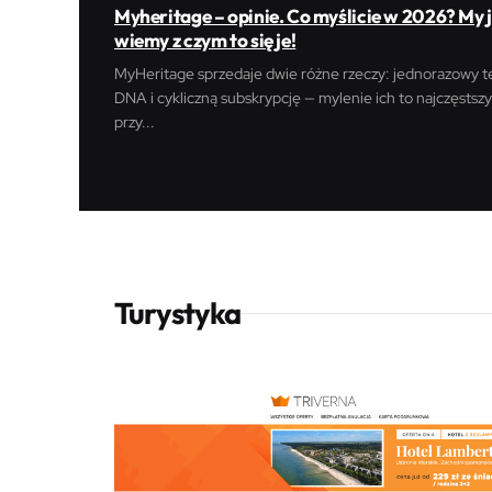
Myheritage – opinie. Co myślicie w 2026? My 
wiemy z czym to się je!
MyHeritage sprzedaje dwie różne rzeczy: jednorazowy t
DNA i cykliczną subskrypcję — mylenie ich to najczęstszy
przy...
Turystyka