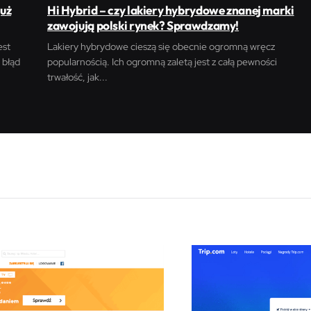
już
Hi Hybrid – czy lakiery hybrydowe znanej marki
zawojują polski rynek? Sprawdzamy!
est
Lakiery hybrydowe cieszą się obecnie ogromną wręcz
 błąd
popularnością. Ich ogromną zaletą jest z całą pewności
trwałość, jak...