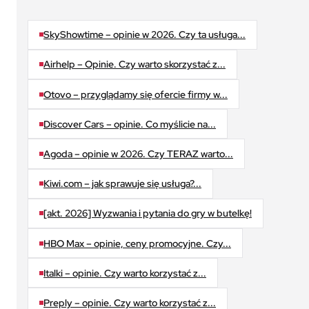
SkyShowtime – opinie w 2026. Czy ta usługa...
Airhelp – Opinie. Czy warto skorzystać z...
Otovo – przyglądamy się ofercie firmy w...
Discover Cars – opinie. Co myślicie na...
Agoda – opinie w 2026. Czy TERAZ warto...
Kiwi.com – jak sprawuje się usługa?...
[akt. 2026] Wyzwania i pytania do gry w butelkę!
HBO Max – opinie, ceny promocyjne. Czy...
Italki – opinie. Czy warto korzystać z...
Preply – opinie. Czy warto korzystać z...