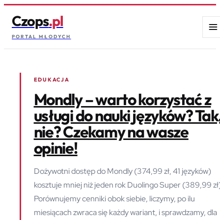
Czops
.pl
PORTAL MŁODYCH
EDUKACJA
Mondly – warto korzystać z
usługi do nauki języków? Tak
nie? Czekamy na wasze
opinie!
Dożywotni dostęp do Mondly (374,99 zł, 41 języków)
kosztuje mniej niż jeden rok Duolingo Super (389,99 zł)
Porównujemy cenniki obok siebie, liczymy, po ilu
miesiącach zwraca się każdy wariant, i sprawdzamy, dla