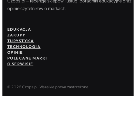
Czops.pl — recenzje sklepów i usług, poradniki edukacyjne oraz
opinie czytelników o markach.
EDUKACJA
ZAKUPY
TURYSTYKA
TECHNOLOGIA
OPINIE
POLECANE MARKI
O SERWISIE
© 2026 Czops.pl. Wszelkie prawa zastrzeżone.