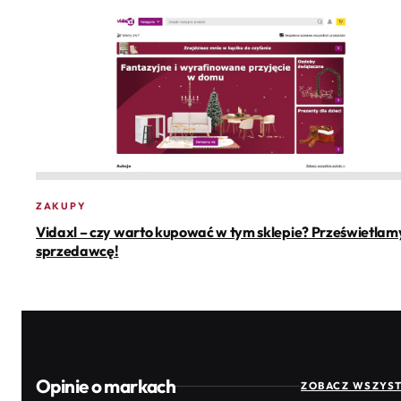
ZAKUPY
Vidaxl – czy warto kupować w tym sklepie? Prześwietlam
sprzedawcę!
Opinie o markach
ZOBACZ WSZYST