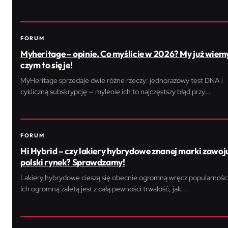
FORUM
Myheritage – opinie. Co myślicie w 2026? My już wiemy
czym to się je!
MyHeritage sprzedaje dwie różne rzeczy: jednorazowy test DNA i
cykliczną subskrypcję — mylenie ich to najczęstszy błąd przy...
FORUM
Hi Hybrid – czy lakiery hybrydowe znanej marki zawoj
polski rynek? Sprawdzamy!
Lakiery hybrydowe cieszą się obecnie ogromną wręcz popularnośc
Ich ogromną zaletą jest z całą pewności trwałość, jak...