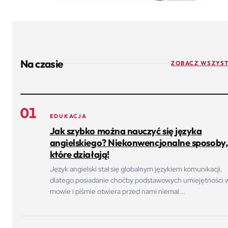
Na czasie
ZOBACZ WSZYST
01
EDUKACJA
Jak szybko można nauczyć się języka
angielskiego? Niekonwencjonalne sposoby,
które działają!
Język angielski stał się globalnym językiem komunikacji,
dlatego posiadanie choćby podstawowych umiejętności 
mowie i piśmie otwiera przed nami niemal...