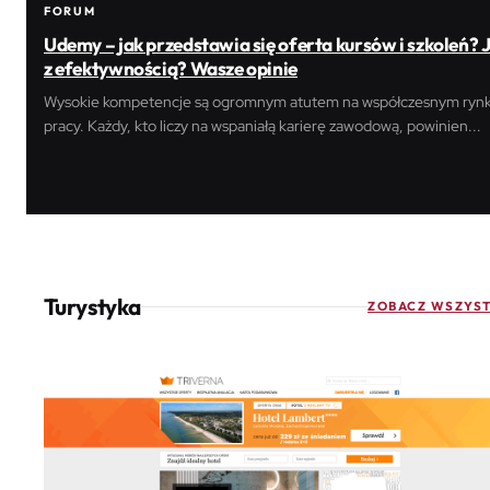
FORUM
Udemy – jak przedstawia się oferta kursów i szkoleń? 
z efektywnością? Wasze opinie
Wysokie kompetencje są ogromnym atutem na współczesnym ryn
pracy. Każdy, kto liczy na wspaniałą karierę zawodową, powinien...
Turystyka
ZOBACZ WSZYST