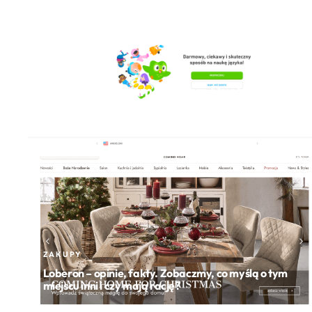
EDUKACJA
Dlaczego naszym zdaniem Duolingo nie jes
najlepszą apką do nauki języka (jako
główna)?...
ZAKUPY
Loberon – opinie, fakty. Zobaczmy, co myślą o tym
miejscu inni i czy mają rację?