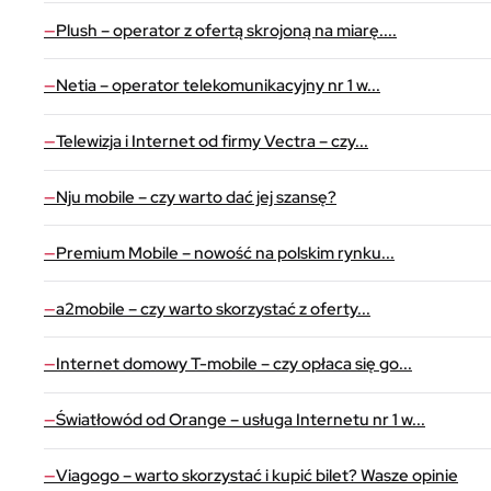
Plush – operator z ofertą skrojoną na miarę....
Netia – operator telekomunikacyjny nr 1 w...
Telewizja i Internet od firmy Vectra – czy...
Nju mobile – czy warto dać jej szansę?
Premium Mobile – nowość na polskim rynku...
a2mobile – czy warto skorzystać z oferty...
Internet domowy T-mobile – czy opłaca się go...
Światłowód od Orange – usługa Internetu nr 1 w...
Viagogo – warto skorzystać i kupić bilet? Wasze opinie