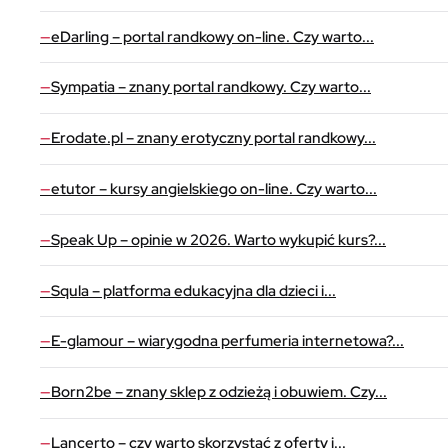
eDarling – portal randkowy on-line. Czy warto...
Sympatia – znany portal randkowy. Czy warto...
Erodate.pl – znany erotyczny portal randkowy...
etutor – kursy angielskiego on-line. Czy warto...
Speak Up – opinie w 2026. Warto wykupić kurs?...
Squla – platforma edukacyjna dla dzieci i...
E-glamour – wiarygodna perfumeria internetowa?...
Born2be – znany sklep z odzieżą i obuwiem. Czy...
Lancerto – czy warto skorzystać z oferty i...